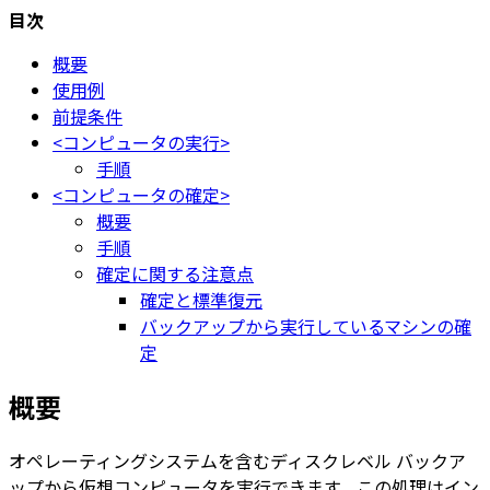
更
目次
新
概要
日
使用例
時
前提条件
:
<コンピュータの実行>
手順
<コンピュータの確定>
概要
手順
確定に関する注意点
確定と標準復元
バックアップから実行しているマシンの確
定
概要
オペレーティングシステムを含むディスクレベル バックア
ップから仮想コンピュータを実行できます。この処理はイン