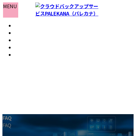
コ
ナ
MENU
ン
ビ
テ
ゲ
ホーム
ン
ー
おしらせ
ツ
シ
よくある質問
へ
ョ
会社情報
ス
ン
お問い合わせ
キ
に
ッ
移
プ
動
FAQ
FAQ