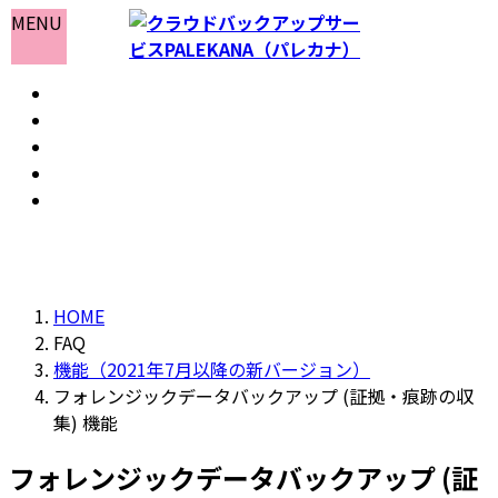
コ
ナ
MENU
ン
ビ
テ
ゲ
ホーム
ン
ー
おしらせ
ツ
シ
よくある質問
へ
ョ
会社情報
ス
ン
お問い合わせ
キ
に
ッ
移
プ
動
HOME
FAQ
機能（2021年7月以降の新バージョン）
フォレンジックデータバックアップ (証拠・痕跡の収
集) 機能
フォレンジックデータバックアップ (証