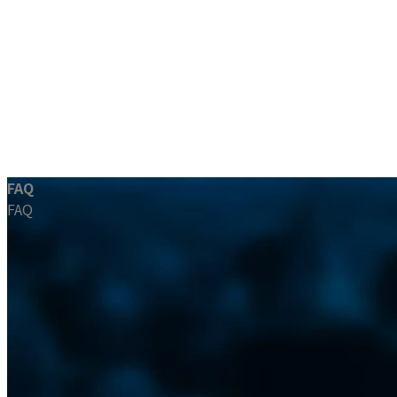
コ
ナ
FAQ
ン
ビ
FAQ
テ
ゲ
ホーム
ン
ー
おしらせ
ツ
シ
よくある質問
へ
ョ
会社情報
ス
ン
お問い合わせ
キ
に
ッ
移
プ
動