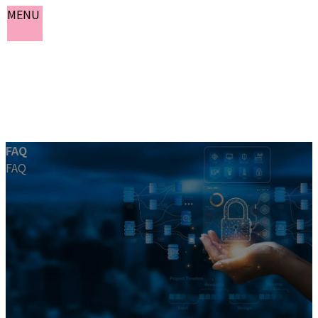
MENU
コ
ナ
FAQ
ン
ビ
FAQ
テ
ゲ
ホーム
ン
ー
おしらせ
ツ
シ
よくある質問
へ
ョ
会社情報
ス
ン
お問い合わせ
キ
に
ッ
移
プ
動