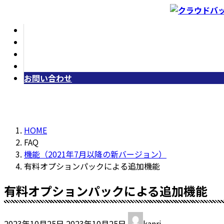
コ
ナ
ン
ビ
ホーム
テ
ゲ
おしらせ
ン
ー
よくある質問
ツ
シ
会社情報
へ
ョ
お問い合わせ
ス
ン
キ
に
ッ
移
プ
動
HOME
FAQ
機能（2021年7月以降の新バージョン）
有料オプションパックによる追加機能
有料オプションパックによる追加機能
最
2023年10月25日
2023年10月25日
kanri