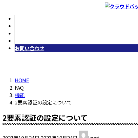
コ
ナ
ン
ビ
ホーム
テ
ゲ
おしらせ
ン
ー
よくある質問
ツ
シ
会社情報
へ
ョ
お問い合わせ
ス
ン
キ
に
ッ
移
プ
動
HOME
FAQ
機能
2要素認証の設定について
2要素認証の設定について
最
2023年10月24日
2023年10月24日
kanri