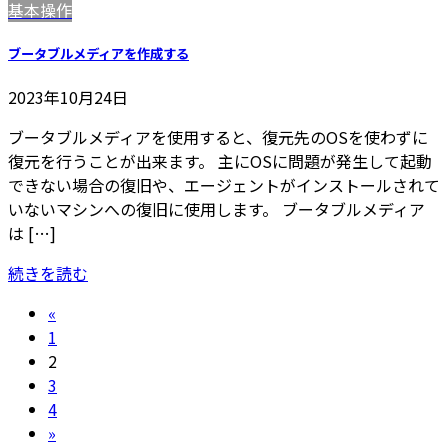
基本操作
ブータブルメディアを作成する
2023年10月24日
ブータブルメディアを使用すると、復元先のOSを使わずに
復元を行うことが出来ます。 主にOSに問題が発生して起動
できない場合の復旧や、エージェントがインストールされて
いないマシンへの復旧に使用します。 ブータブルメディア
は […]
続きを読む
投
«
固
1
稿
定
固
2
の
ペ
定
固
3
ー
ペ
定
固
4
ペ
ジ
ー
ペ
定
»