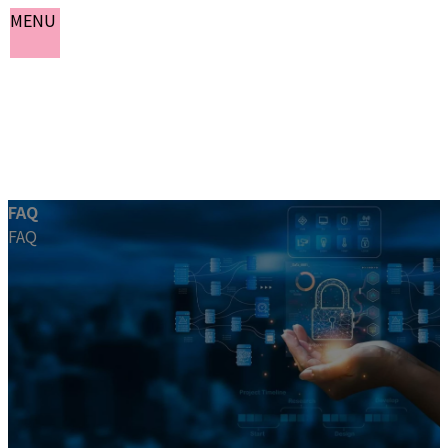
MENU
コ
ナ
FAQ
ン
ビ
FAQ
テ
ゲ
ホーム
ン
ー
おしらせ
ツ
シ
よくある質問
へ
ョ
会社情報
ス
ン
お問い合わせ
キ
に
ッ
移
プ
動