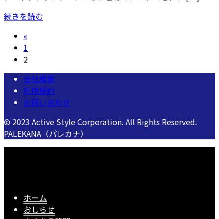
続きを読む
投
«
固
1
稿
定
固
2
の
ペ
定
会社概要
ー
ペ
ペ
利用規約
ジ
ー
お問い合わせ
ー
ジ
ジ
© 2023 Active Style Corporation. All Rights Reserved.
PALEKANA（パレカナ）
送
り
ホーム
おしらせ