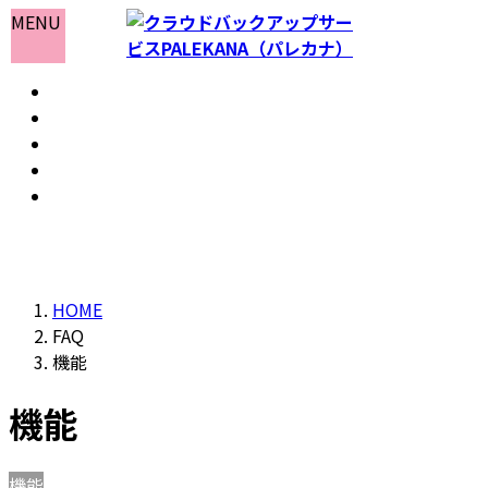
コ
ナ
MENU
ン
ビ
テ
ゲ
ホーム
ン
ー
おしらせ
ツ
シ
よくある質問
へ
ョ
会社情報
ス
ン
お問い合わせ
キ
に
ッ
移
プ
動
HOME
FAQ
機能
機能
機能