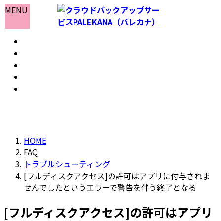
コ
ナ
MENU
ン
ビ
テ
ゲ
ホーム
ン
ー
おしらせ
ツ
シ
よくある質問
へ
ョ
会社情報
ス
ン
お問い合わせ
キ
に
ッ
移
プ
動
HOME
FAQ
トラブルシューティング
[フルディスクアクセス]の許可はアプリに付与されま
せんでしたというエラーで警告を伴う終了となる
[フルディスクアクセス]の許可はアプリ